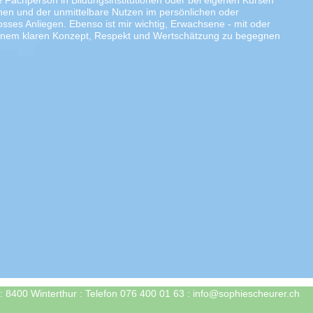
e Fachperson in Bildungsinstitutionen oder bei eigenen Kursen
nen und der unmittelbare Nutzen im persönlichen oder
rosses Anliegen. Ebenso ist mir wichtig, Erwachsene - mit oder
einem klaren Konzept, Respekt und Wertschätzung zu begegnen
: 8400 Winterthur : Telefon 076 400 01 63 : info@sophiescheurer.ch