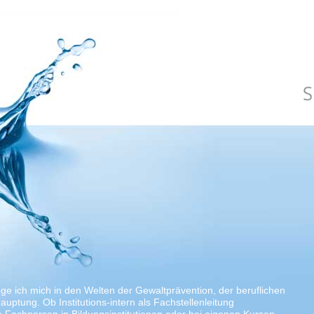
ge ich mich in den Welten der Gewaltprävention, der beruflichen
uptung. Ob Institutions-intern als Fachstellenleitung